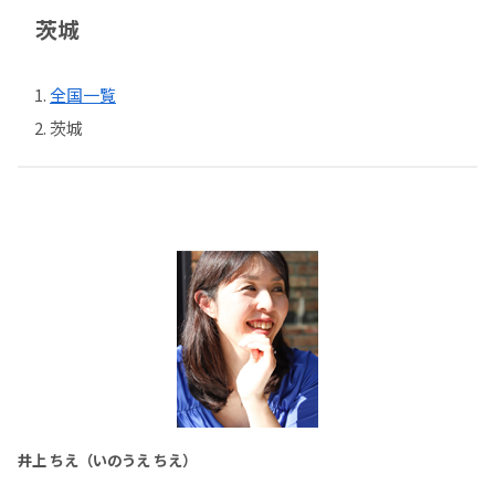
茨城
全国一覧
茨城
井上 ちえ（いのうえ ちえ）