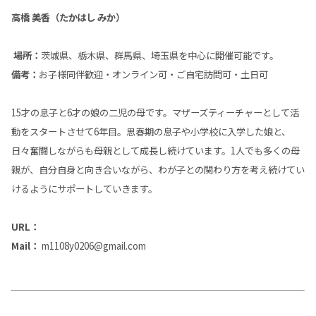
高橋 美香（たかはし みか）
場所：
茨城県、栃木県、群馬県、埼玉県を中心に開催可能です。
備考：
お子様同伴歓迎・オンライン可・ご自宅訪問可・土日可
15才の息子と6才の娘の二児の母です。マザーズティーチャーとして活
動をスタートさせて6年目。思春期の息子や小学校に入学した娘と、
日々奮闘しながらも母親として成長し続けています。1人でも多くの母
親が、自分自身と向き合いながら、わが子との関わり方を考え続けてい
けるようにサポートしていきます。
URL：
Mail：
m1108y0206@gmail.com