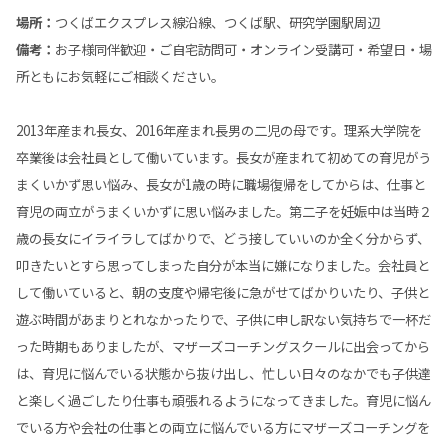
場所：
つくばエクスプレス線沿線、つくば駅、研究学園駅周辺
備考：
お子様同伴歓迎・ご自宅訪問可・オンライン受講可・希望日・場
所ともにお気軽にご相談ください。
2013年産まれ長女、2016年産まれ長男の二児の母です。理系大学院を
卒業後は会社員として働いています。長女が産まれて初めての育児がう
まくいかず思い悩み、長女が1歳の時に職場復帰をしてからは、仕事と
育児の両立がうまくいかずに思い悩みました。第二子を妊娠中は当時２
歳の長女にイライラしてばかりで、どう接していいのか全く分からず、
叩きたいとすら思ってしまった自分が本当に嫌になりました。会社員と
して働いていると、朝の支度や帰宅後に急がせてばかりいたり、子供と
遊ぶ時間があまりとれなかったりで、子供に申し訳ない気持ちで一杯だ
った時期もありましたが、マザーズコーチングスクールに出会ってから
は、育児に悩んでいる状態から抜け出し、忙しい日々のなかでも子供達
と楽しく過ごしたり仕事も頑張れるようになってきました。育児に悩ん
でいる方や会社の仕事との両立に悩んでいる方にマザーズコーチングを