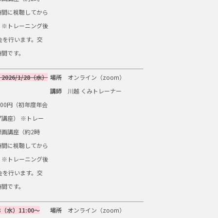
時間に視聴してから
。※トレーニング後
会を行います。交
時間です。
2026/1
/28（水）
場所
オンライン（zoom）
講師
川越 くみトレーナー
500円（初年度年会
講座） ※トレー
録画講座（約2時
時間に視聴してから
。※トレーニング後
会を行います。交
時間です。
3（水）11:00～
場所
オンライン（zoom）