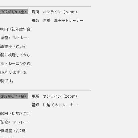
2024/3/9（土）
場所
オンライン（zoom）
講師
高橋 真実子トレーナー
500円（初年度年会
講座） ※トレー
録画講座（約2時
時間に視聴してから
。※トレーニング後
会を行います。交
時間です。
2024/6/7（金）
場所
オンライン（zoom）
講師
川越 くみトレーナー
500円（初年度年会
講座） ※トレー
録画講座（約2時