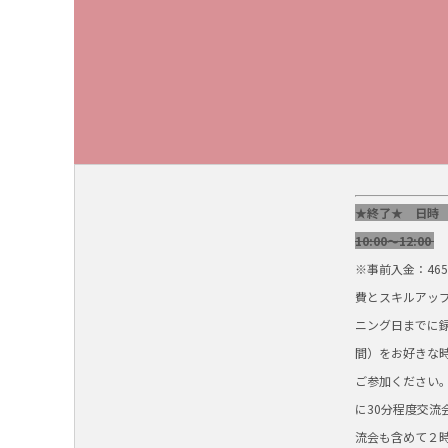
★終了★ 日時
10:00～12:00
※事前入金：46
費とスキルアップ
ニング日までに
間）をお好きな
ご参加ください
に30分程度交流
流会も含めて２