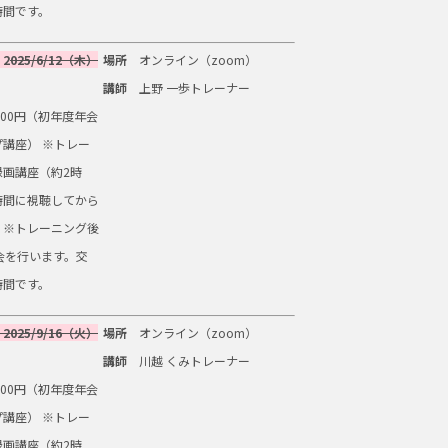
時間です。
2
025/6/12（木）
場所
オンライン（zoom）
講師
上野 一歩トレーナー
500円（初年度年会
講座） ※トレー
録画講座（約2時
時間に視聴してから
。※トレーニング後
会を行います。交
時間です。
2025/9/16（火）
場所
オンライン（zoom）
講師
川越 くみトレーナー
500円（初年度年会
講座） ※トレー
録画講座（約2時