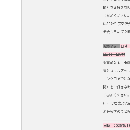
間）をお好きな
ご参加ください
に30分程度交流
流会も含めて２
★終了★
日時
11:00～13:00
※事前入金：46
費とスキルアップ
ニング日までに
間）をお好きな
ご参加ください
に30分程度交流
流会も含めて２
日時
2026/5
/1