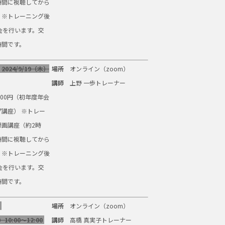
時間に視聴してから
。※トレーニング後
会を行います。交
時間です。
2024/9/19（木）
場所
オンライン（zoom）
講師
上野 一歩トレーナー
500円（初年度年会
講座） ※トレー
録画講座（約2時
時間に視聴してから
。※トレーニング後
会を行います。交
時間です。
場所
オンライン（zoom）
）10:00～12:00
講師
高橋 真実子トレーナー