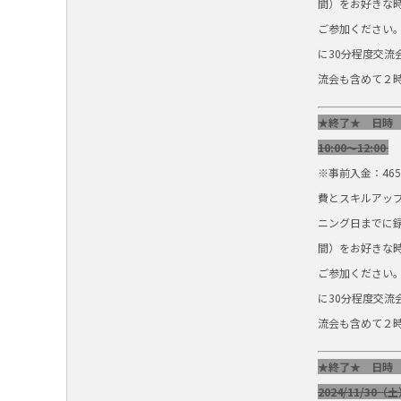
間）をお好きな
ご参加ください
に30分程度交流
流会も含めて２
★終了★ 日時
10:00～12:00
※事前入金：46
費とスキルアップ
ニング日までに
間）をお好きな
ご参加ください
に30分程度交流
流会も含めて２
★終了★ 日時
2024/11/30（土