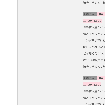
流会も含めて２
★終了★
日時
11:00～13:00
※事前入金：46
費とスキルアップ
ニング日までに
間）をお好きな
ご参加ください
に30分程度交流
流会も含めて２
★終了★
日時
11:00～13:00
※事前入金：46
費とスキルアップ
ニング日までに