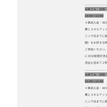
★終了★ 日時
10:00～12:00
※事前入金：46
費とスキルアップ
ニング日までに
間）をお好きな
ご参加ください
に30分程度交流
流会も含めて２
★終了★ 日時
11:00～13:00
※事前入金：46
費とスキルアップ
ニング日までに