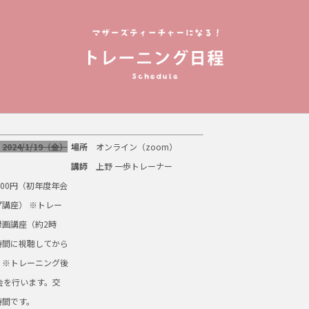
2024/1/19（金）
場所
オンライン（zoom）
講師
上野 一歩トレーナー
500円（初年度年会
講座） ※トレー
録画講座（約2時
時間に視聴してから
。※トレーニング後
会を行います。交
時間です。