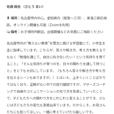
佐藤 麻衣 （さとう まい）
場所：
名古屋市内中心。愛知県内（尾張～三河）、東海三県応相
談。オンライン開催も可能（Zoomを利用）
備考：
お子様同伴歓迎。出張開催などお気軽にご相談ください
名古屋市内の”教えない教育”を理念に掲げる学習塾にて、小学生を
主に指導しています。こちらが、答えや解き方、考え方を教えるで
もなく「勉強を通じて、自分に向き合いたい！という気持ちを育て
ること」「そんな気持ちが育つのを、日々の関わりを通して待つこ
と」をとても大切にしています。（もちろん答えや解き方や考え方
を伝えるシーンもありますが。）とはいえ、上手くいくことばかり
ではなく日々、正解がない中での試行錯誤ですが、マザーズコーチ
ングで自身のコミュニケーションの在り方を見直していったこと
で、子どもたちへの関わり方をじわじわと変えることができ、さら
には子どもたちの変化も実感出来ています。だからこそ、お母さん
たちにも知ってほしい。一緒に考えていけたら嬉しいです。