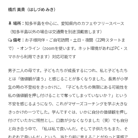
橋爪 美貴（はしづめ みき）
場所：
知多半島を中心に、愛知県内のカフェやフリースペース
（知多半島以外の場合は交通費を別途頂戴致します）
備考：
お子様同伴・ご自宅訪問・土日・夜間（22時スタートま
で）・オンライン（zoomを使います。ネット環境があればPC・ス
マホから利用できます）対応可能です
男子二人の母です。子どもたちが成長するにつれ、私と子どもたち
とは「価値観が違う」と感じることが多くなりました。長男が小学
生の時の不登校をきっかけに、「子どもたちの無限にある可能性を
私の価値観を押し付けることで奪ってしまっていないか？」という
不安を感じるようになり、これがマザーズコーチングを学ぶ大きな
きっかけの一つでした。学んですぐは、いかに自分の価値観を押し
付けていたかに愕然とし、口数が少なくなりました（笑）でも自分
と向き合う中で、「私は私で良いんだ。そして子供たちもまた、そ
れぞれで良いんだ」という、当たり前に思えることがやっと実感で