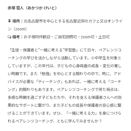
赤塚 彗人（あかつか けいと）
場所：
北名古屋市を中心とする名古屋近郊のカフェ又はオンライ
ン（zoom）
備考：
お子様同伴歓迎・ご自宅訪問可・zoom可・土日可
「生徒・保護者と”一緒に考える”学習塾」にて日々、ペアレンツコ
ーチングの学びを活かしながら活動しています。小中学生を対象と
していますが、この年代は、子どもの心身両面の成長・変化の著し
い時期です。また「勉強」を中心とする関わりの中で、時に、アド
バイスが必要な「ティーチング」もあれば、一緒に考える「コーチ
ング」的関わりもあります。ペアレンツコーチングで得た視点は、
多感な時期を過ごす子どもたちや、それを支える保護者さんへの効
果的なサポートに繋がり、また子どもの成長や保護者の安心感に繋
げることができています。ぜひ、「一緒に考える力」を身につけら
れるペアレンツコーチング、ともに学んでみませんか？